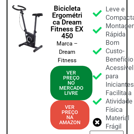
Bicicleta
Leve e
Ergométri
Compact
ca Dream
Montage
Fitness EX
Rápida
450
Bom
Marca –
Custo-
Dream
Benefício
Fitness
Acessível
VER
para
PREÇO
NO
Iniciantes
MERCADO
Facilita a
LIVRE
Atividade
VER
Física
PREÇO
NA
Material
AMAZON
Frágil