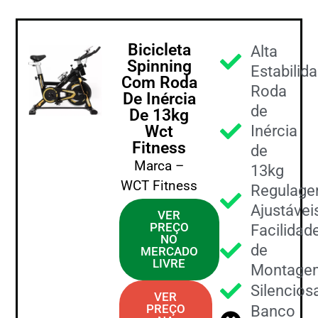
Bicicleta
Alta
Spinning
Estabilid
Com Roda
Roda
De Inércia
de
De 13kg
Wct
Inércia
Fitness
de
Marca –
13kg
WCT Fitness
Regulage
Ajustávei
VER
PREÇO
Facilidad
NO
de
MERCADO
LIVRE
Montage
Silencios
VER
PREÇO
Banco