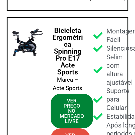
Bicicleta
Montage
Ergométri
Fácil
ca
Silencios
Spinning
Selim
Pro E17
Acte
com
Sports
altura
Marca –
ajustável
Acte Sports
Suporte
para
VER
PREÇO
Celular
NO
Estabilid
MERCADO
LIVRE
Após lon
períodos 