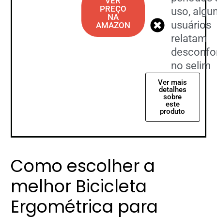
VER
PREÇO
uso, algu
NA
usuários
AMAZON
relatam
desconfo
no selim
Ver mais
detalhes
sobre
este
produto
Como escolher a
melhor Bicicleta
Ergométrica para