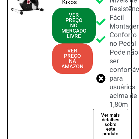
Níveis de
Kikos
Resistênc
VER
Fácil
PREÇO
NO
Montage
MERCADO
Conforto
LIVRE
no Pedal
VER
Pode não
PREÇO
ser
NA
AMAZON
confortáv
para
usuários
acima de
1,80m
Ver mais
detalhes
sobre
este
produto