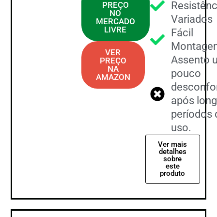
Resistênc
PREÇO
NO
Variados
MERCADO
LIVRE
Fácil
Montage
VER
Assento 
PREÇO
NA
pouco
AMAZON
desconfor
após lon
períodos 
uso.
Ver mais
detalhes
sobre
este
produto