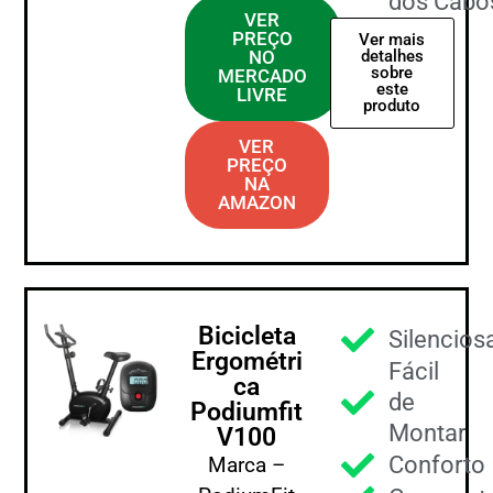
dos Cabo
VER
PREÇO
Ver mais
NO
detalhes
sobre
MERCADO
este
LIVRE
produto
VER
PREÇO
NA
AMAZON
Bicicleta
Silencios
Ergométri
Fácil
ca
de
Podiumfit
Montar
V100
Conforto
Marca –