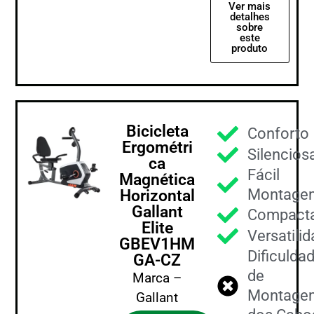
Ver mais
detalhes
sobre
este
produto
Bicicleta
Conforto
Ergométri
Silencios
ca
Fácil
Magnética
Montage
Horizontal
Gallant
Compact
Elite
Versatili
GBEV1HM
Dificulda
GA-CZ
de
Marca –
Montage
Gallant