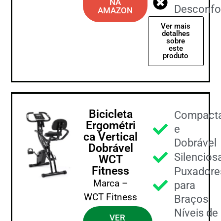
NA
Desconfo
AMAZON
Ver mais
detalhes
sobre
este
produto
Bicicleta
Compact
Ergométri
e
ca Vertical
Dobrável
Dobrável
Silencios
WCT
Fitness
Puxadore
Marca –
para
WCT Fitness
Braços
Níveis de
VER