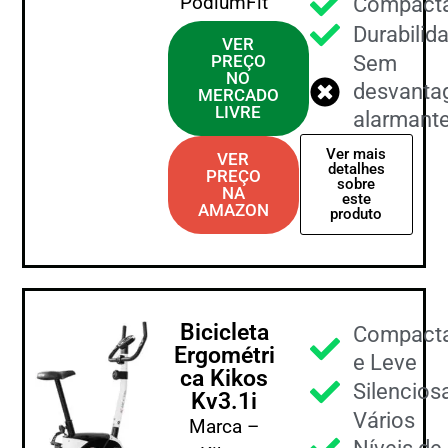
PodiumFit
Compact
Durabilid
VER
PREÇO
Sem
NO
desvanta
MERCADO
LIVRE
alarmant
Ver mais
VER
detalhes
PREÇO
sobre
NA
este
AMAZON
produto
Bicicleta
Compact
Ergométri
e Leve
ca Kikos
Silencios
Kv3.1i
Vários
Marca –