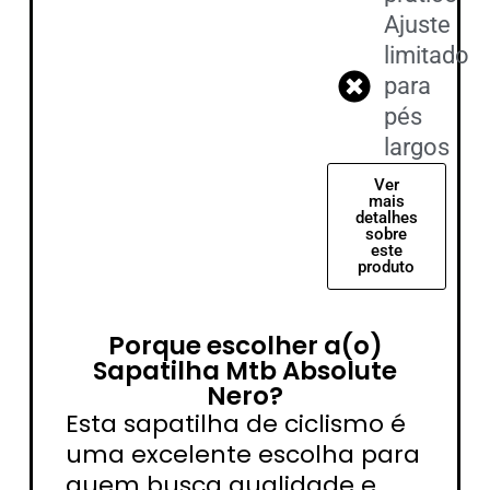
Ajuste
limitado
para
pés
largos
Ver
mais
detalhes
sobre
este
produto
Porque escolher a(o)
Sapatilha Mtb Absolute
Nero?
Esta sapatilha de ciclismo é
uma excelente escolha para
quem busca qualidade e