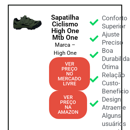
Sapatilha
Conforto
Ciclismo
Superior
High One
Ajuste
Mtb One
Preciso
Marca –
Boa
High One
Durabilid
VER
Ótima
PREÇO
NO
Relação
MERCADO
Custo-
LIVRE
Benefício
VER
Design
PREÇO
Atraente
NA
AMAZON
Alguns
usuários