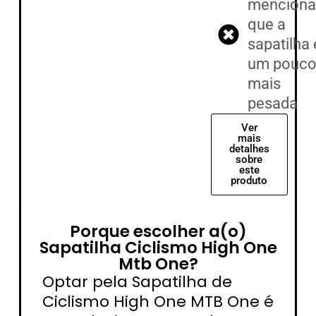
mencion
que a
sapatilha 
um pouc
mais
pesada
Ver
mais
detalhes
sobre
este
produto
Porque escolher a(o)
Sapatilha Ciclismo High One
Mtb One?
Optar pela Sapatilha de
Ciclismo High One MTB One é