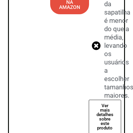
NA
da
AMAZON
sapatilha
é menor
do que a
média,
levando
os
usuários
a
escolher
tamanho
maiores.
Ver
mais
detalhes
sobre
este
produto