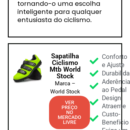
tornando-o uma escolha
inteligente para qualquer
entusiasta do ciclismo.
Sapatilha
Conforto
Ciclismo
e Ajuste
Mtb World
Durabilid
Stock
Aderênci
Marca –
ao Pedal
World Stock
Design
VER
Atraente
PREÇO
NO
Custo-
MERCADO
Benefício
LIVRE