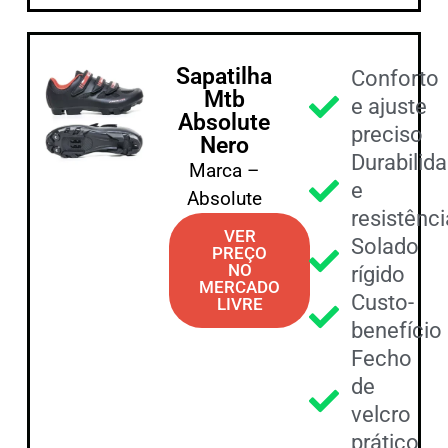
Sapatilha
Conforto
Mtb
e ajuste
Absolute
preciso
Nero
Durabilid
Marca –
e
Absolute
resistênci
VER
Solado
PREÇO
NO
rígido
MERCADO
Custo-
LIVRE
benefício
Fecho
de
velcro
prático