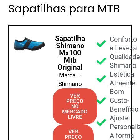
Sapatilhas para MTB
Sapatilha
Conforto
Shimano
e Leveza
Mx100
Qualidad
Mtb
Shimano
Original
Estética
Marca –
Atraente
Shimano
Bom
VER
Custo-
PREÇO
NO
Benefício
MERCADO
LIVRE
Ajuste
Personali
VER
A forma
PREÇO