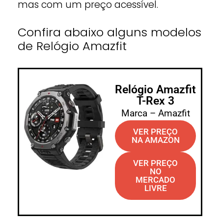
mas com um preço acessível.
Confira abaixo alguns modelos
de Relógio Amazfit
Relógio Amazfit
T-Rex 3
Marca – Amazfit
VER PREÇO
NA AMAZON
VER PREÇO
NO
MERCADO
LIVRE