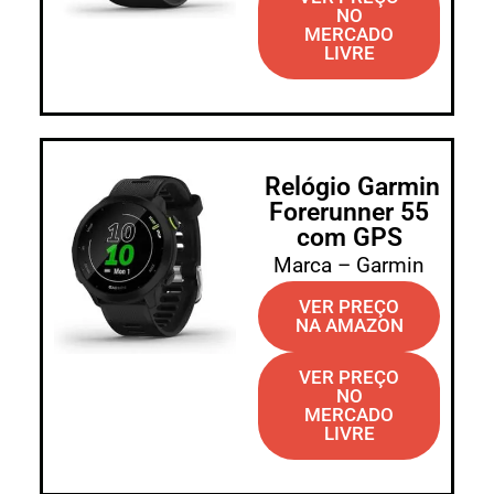
NO
MERCADO
LIVRE
Relógio Garmin
Forerunner 55
com GPS
Marca – Garmin
VER PREÇO
NA AMAZON
VER PREÇO
NO
MERCADO
LIVRE