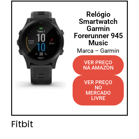
Relógio
Smartwatch
Garmin
Forerunner 945
Music
Marca – Garmin
VER PREÇO
NA AMAZON
VER PREÇO
NO
MERCADO
LIVRE
Fitbit