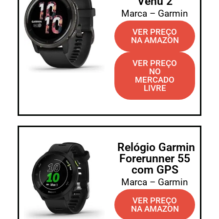
Venu 2
Marca – Garmin
VER PREÇO
NA AMAZON
VER PREÇO
NO
MERCADO
LIVRE
Relógio Garmin
Forerunner 55
com GPS
Marca – Garmin
VER PREÇO
NA AMAZON