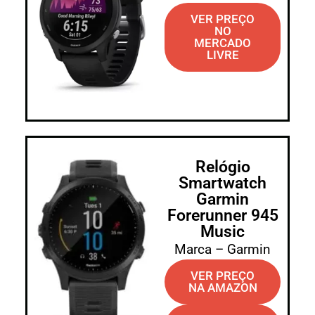
VER PREÇO
NO
MERCADO
LIVRE
Relógio
Smartwatch
Garmin
Forerunner 945
Music
Marca – Garmin
VER PREÇO
NA AMAZON