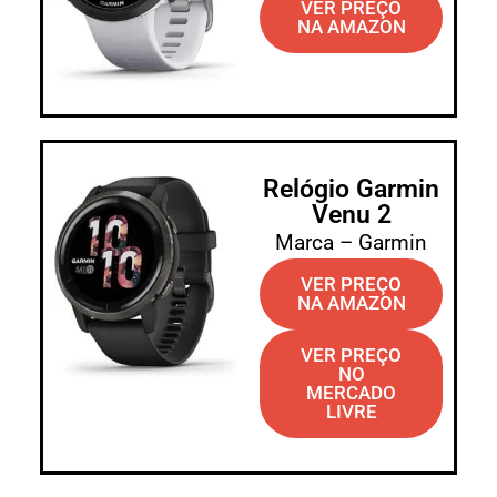
VER PREÇO
NA AMAZON
Relógio Garmin
Venu 2
Marca – Garmin
VER PREÇO
NA AMAZON
VER PREÇO
NO
MERCADO
LIVRE