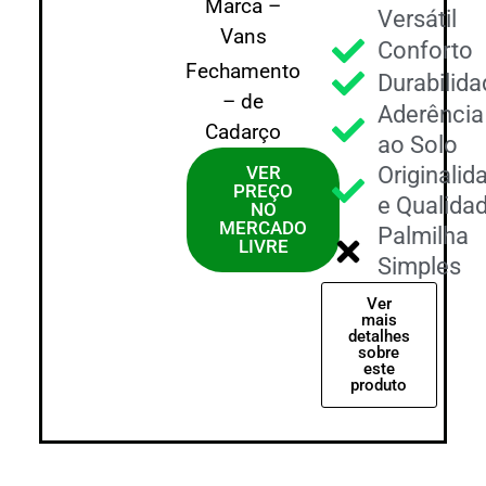
Marca –
Versátil
Vans
Conforto
Fechamento
Durabilid
– de
Aderência
Cadarço
ao Solo
VER
Originalid
PREÇO
e Qualida
NO
MERCADO
Palmilha
LIVRE
Simples
Ver
mais
detalhes
sobre
este
produto