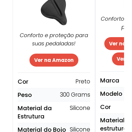
Conforto e 
ped
Conforto e proteção para
suas pedaladas!
Ver no M
Ver n
Ver na Amazon
Marca
Cor
Preto
Modelo
Peso
300 Grams
Cor
Material da
Silicone
Estrutura
Material d
estrutura
Material do Bojo
Silicone