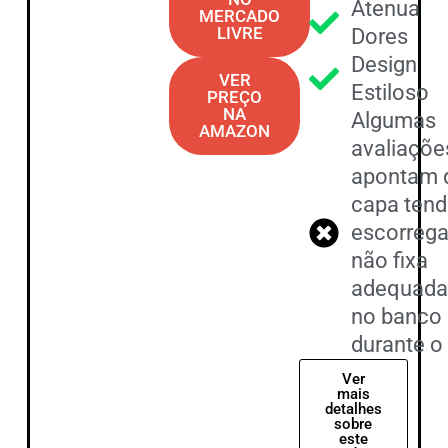
Atenua
MERCADO
LIVRE
Dores
Design
VER
Estiloso
PREÇO
NA
Algumas
AMAZON
avaliaçõe
apontam 
capa tend
escorrega
não fixa
adequad
no banco
durante o
Ver
mais
detalhes
sobre
este