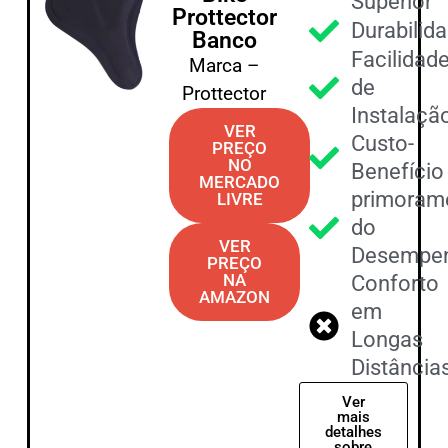
Superior
Prottector
Durabilid
Banco
Facilidad
Marca –
de
Prottector
Instalaçã
VER
Custo-
PREÇO
NO
Benefício
MERCADO
primoram
LIVRE
do
VER
Desempe
PREÇO
NA
Conforto
AMAZON
em
Longas
Distância
Ver
mais
detalhes
sobre