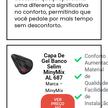
uma diferença significativa
no conforto, permitindo que
você pedale por mais tempo
sem desconforto.
Capa De
Conforto
Gel Banco
Aumenta
Selim
Material
MinyMix
de
AL 687
Qualidad
Marca –
Facilidad
MinyMix
de
VER
Instalaçã
PREÇO
NO