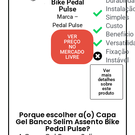
Durabilid
Bike Pedal
Pulse
Instalaçã
Marca –
Simples
Pedal Pulse
Custo
Benefício
VER
PREÇO
Versatili
NO
Fixação
MERCADO
LIVRE
Instável
Ver
mais
detalhes
sobre
este
produto
Porque escolher a(o) Capa
Gel Banco Selim Assento Bike
Pedal Pulse?