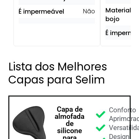
Material d
É impermeável
Não
bojo
É imperme
Lista dos Melhores
Capas para Selim
Capa de
Conforto
almofada
Aprimora
de
Versatili
silicone
Design
para