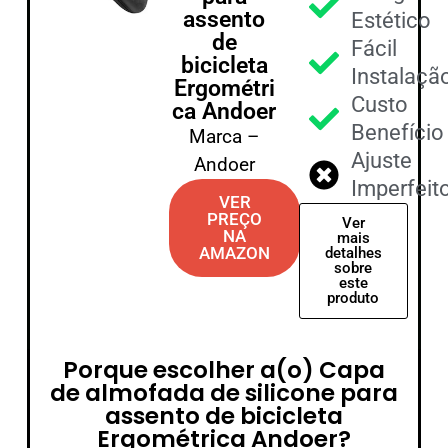
assento
Estético
de
Fácil
bicicleta
Instalaçã
Ergométri
Custo
ca Andoer
Benefício
Marca –
Ajuste
Andoer
Imperfeit
VER
PREÇO
Ver
NA
mais
AMAZON
detalhes
sobre
este
produto
Porque escolher a(o) Capa
de almofada de silicone para
assento de bicicleta
Ergométrica Andoer?