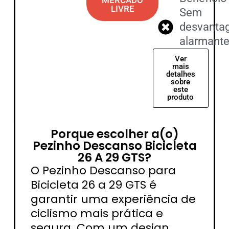
LIVRE
Sem
desvanta
alarmant
Ver
mais
detalhes
sobre
este
produto
Porque escolher a(o)
Pezinho Descanso Bicicleta
26 A 29 GTS?
O Pezinho Descanso para
Bicicleta 26 a 29 GTS é
garantir uma experiência de
ciclismo mais prática e
segura. Com um design