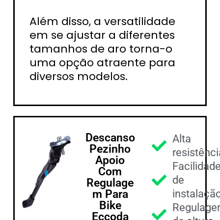
Além disso, a versatilidade
em se ajustar a diferentes
tamanhos de aro torna-o
uma opção atraente para
diversos modelos.
Descanso
Alta
Pezinho
resistênci
Apoio
Facilidad
Com
de
Regulage
m Para
instalaçã
Bike
Regulag
Eccoda