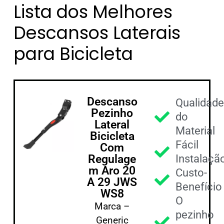
Lista dos Melhores
Descansos Laterais
para Bicicleta
Descanso
Qualidad
Pezinho
do
Lateral
Material
Bicicleta
Fácil
Com
Regulage
Instalaçã
m Aro 20
Custo-
A 29 JWS
Benefício
WS8
O
Marca –
pezinho
Generic