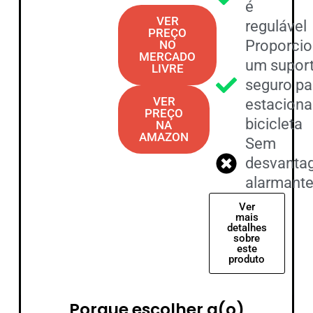
é
VER
regulável
PREÇO
Proporci
NO
MERCADO
um supor
LIVRE
seguro pa
VER
estaciona
PREÇO
bicicleta
NA
AMAZON
Sem
desvanta
alarmant
Ver
mais
detalhes
sobre
este
produto
Porque escolher a(o)