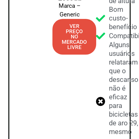
de altura
Marca –
Bom
Generic
custo-
VER
benefício
PREÇO
Compatibi
NO
MERCADO
Alguns
LIVRE
usuários
relataram
que o
descanso
não é
eficaz
para
bicicletas
de aro 29,
mesmo