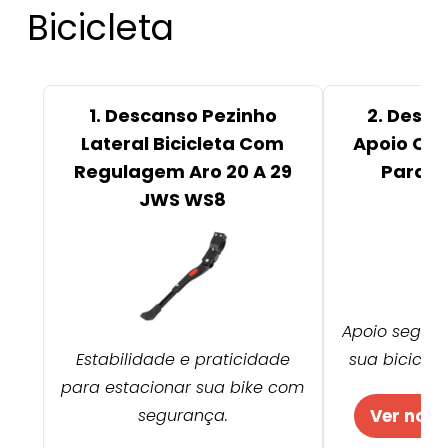
Bicicleta
1. Descanso Pezinho
2. Desca
Lateral Bicicleta Com
Apoio Co
Regulagem Aro 20 A 29
Para B
JWS WS8
Apoio seguro
Estabilidade e praticidade
sua bicicleta
para estacionar sua bike com
segurança.
Ver no M