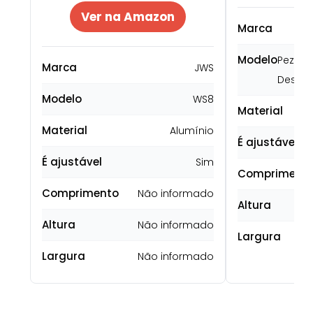
Ver na Amazon
Marca
Modelo
Pezinho
Marca
JWS
Desca
Modelo
WS8
Material
Material
Alumínio
É ajustável
É ajustável
Sim
Compriment
Comprimento
Não informado
Altura
Altura
Não informado
Largura
Largura
Não informado