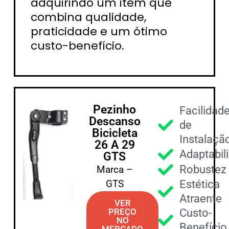
adquirindo um item que
combina qualidade,
praticidade e um ótimo
custo-benefício.
Pezinho
Facilidad
Descanso
de
Bicicleta
Instalaçã
26 A 29
Adaptabil
GTS
Robustez
Marca –
GTS
Estética
Atraente
VER
PREÇO
Custo-
NO
Benefício
MERCADO