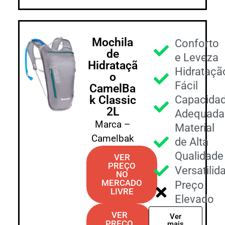
Mochila
Conforto
de
e Leveza
Hidrataçã
Hidrataçã
o
Fácil
CamelBa
k Classic
Capacida
2L
Adequada
Marca –
Material
Camelbak
de Alta
Qualidade
VER
PREÇO
Versatilid
NO
MERCADO
Preço
LIVRE
Elevado
VER
Ver
PREÇO
mais