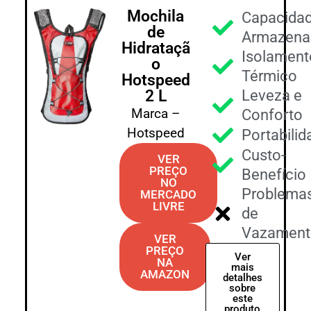
Mochila
Capacidad
de
Armazena
Hidrataçã
Isolament
o
Térmico
Hotspeed
2 L
Leveza e
Marca –
Conforto
Hotspeed
Portabilid
Custo-
VER
PREÇO
Benefício
NO
Problema
MERCADO
LIVRE
de
Vazament
VER
PREÇO
Ver
NA
mais
AMAZON
detalhes
sobre
este
produto