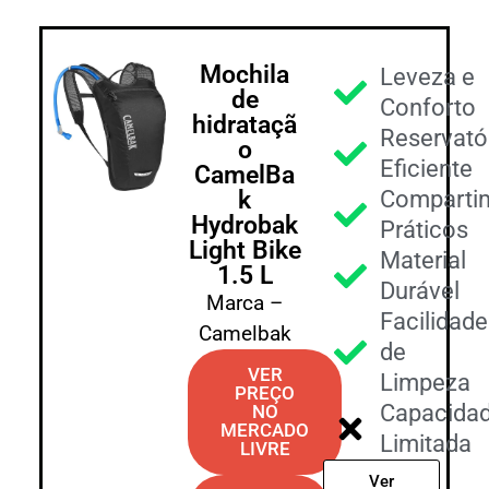
Mochila
Leveza e
de
Conforto
hidrataçã
Reservató
o
Eficiente
CamelBa
k
Comparti
Hydrobak
Práticos
Light Bike
Material
1.5 L
Durável
Marca –
Facilidade
Camelbak
de
VER
Limpeza
PREÇO
Capacida
NO
MERCADO
Limitada
LIVRE
Ver