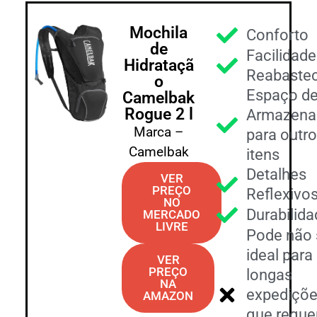
Mochila
Conforto
de
Facilidade
Hidrataçã
Reabaste
o
Espaço d
Camelbak
Rogue 2 l
Armazena
Marca –
para outr
Camelbak
itens
Detalhes
VER
PREÇO
Reflexivo
NO
Durabilid
MERCADO
LIVRE
Pode não 
ideal para
VER
PREÇO
longas
NA
expediçõ
AMAZON
que requ