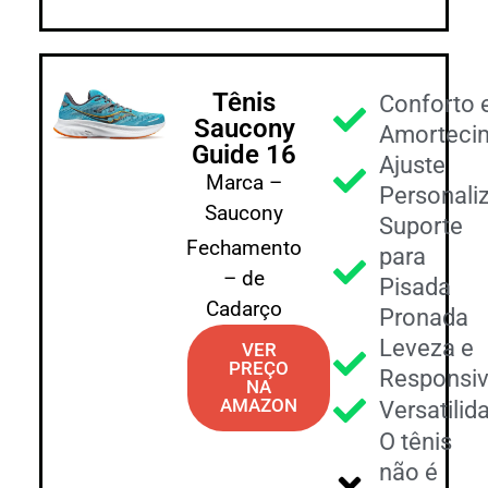
Tênis
Conforto 
Saucony
Amorteci
Guide 16
Ajuste
Marca –
Personali
Saucony
Suporte
Fechamento
para
– de
Pisada
Cadarço
Pronada
Leveza e
VER
PREÇO
Responsiv
NA
AMAZON
Versatilid
O tênis
não é