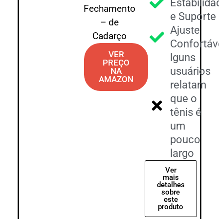
Estabilida
Fechamento
e Suporte
– de
Ajuste
Cadarço
Confortáv
VER
lguns
PREÇO
usuários
NA
AMAZON
relatam
que o
tênis é
um
pouco
largo
Ver
mais
detalhes
sobre
este
produto