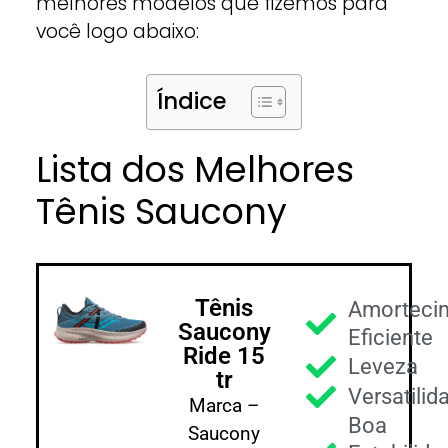
melhores modelos que fizemos para
você logo abaixo:
Índice
Lista dos Melhores
Tênis Saucony
Tênis
Amorteci
Saucony
Eficiente
Ride 15
Leveza
tr
Versatilid
Marca –
Boa
Saucony